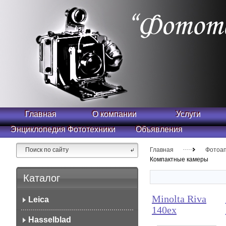
Главная
О компании
Услуги
Энциклопедия Фототехники
Объявления
Главная
Фотоа
Компактные камеры
Каталог
Minolta Riva
Leica
140ex
Hasselblad